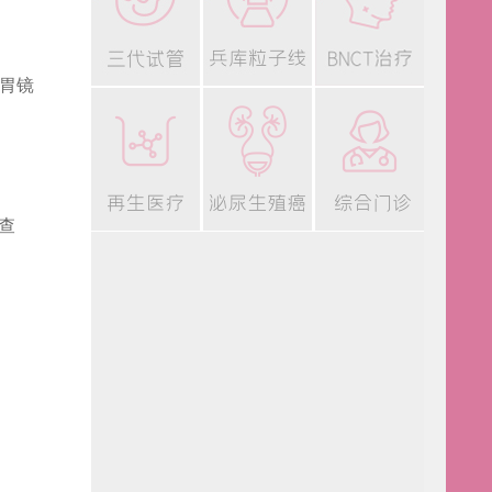
+胃镜
筛查