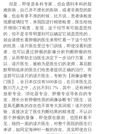
但是，即使是各科专家，也会遇到本科的疑
难疾病，自己并不擅长的疾病，或者非典型的影
像，也会有拿不准的时候，比方说，患者体检发
现磨玻璃结节，来我院进行精密检查，医生给他
开增强
CT
检查，发现，这个结节有可能是恶性
的，但不是非常明显到可以确定它就是恶性的，
就会请擅长看肿瘤的医生来帮忙看一下这个结节
的性质，读片医生受过专门训练，即使没看到患
者，也可以通过肿瘤的影像分析判断肿瘤的性
质，从而帮助主治医生决定下一步治疗方案，所
以，读片医生，被称为是医生们的老师，幕后默
默帮助临床的医生们给患者提供正确的治疗。而
这群可以读片的读片医生，专称为【画像诊断专
门医】，全日本仅仅有
5600
多位，在日本医生总
数
33
万人之中，占比不到
1.7%
，其中，还有神经
放射专业、消化器专业、肿瘤专业等各自的专
攻，擅长分析肿瘤性质的画像诊断专门医生，说
是凤毛麟角的存在也不算夸大其词呢！读片的经
验，直接决定了医生判断结果的精准度，不认识
那个肿瘤的显像，即使摆在眼前，也照样看不
见，独挡一面的读片医生，对整个医院的医生们
来讲，如同定海神针一般的存在。其实即使在日