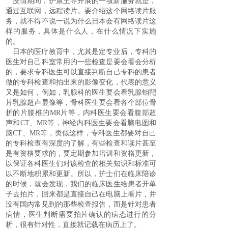
疫情期间，护康主导开展的一项新服务就是，
通过互联网，远程读片。要介绍这个网络读片服
务，就不得不说一说为什么日本会有网络读片这
样的服务，具体是什么人，在什么情况下实施
的。
日本的医疗教育中，尤其是定专业后，专科的
医生对自己科室常用的一些检查是要会看会分析
的，要求专科医生可以直接判断自己专科的患者
做的专科检查和拍出来的影像变化，代表的意义
又是如何，例如，乳腺科的医生要会看乳腺钼靶
片乳腺超声显像等，骨科医生要会看各个部位骨
折的片腰椎的
MR
片等，内科医生要会看腹部超
声和
CT
、
MR
等，神经内科医生要会看脑电图和
脑
CT
、
MR
等，类似这样，专科医生都要对自己
的专科检查有深度的了解，有些检查和读片甚至
是有资格要求的，要定期参加培训和资格更新，
以保证各科医生们对该检查的相关知识和标准可
以不断地积累和更新。所以，护士们在临床陪诊
的时候，就会发现，我们的临床医生给患者开单
子去拍片，回来都是直接自己在电脑上看片，并
没有国内常见到的那些检查报告，而是针对患者
病情，医生判断需要拍片确认的病态进行的分
析，很有针对性，直接就记载在病历上了。