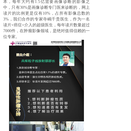
本，每年大约有
1.5
亿需要画像诊断的影像之
中，只有
30%
是画像诊断专门医来诊断的，网上
读片的比例更是仅有
10%
，占所有影像总数的
3%
，我们合作的专家
寺嶋
千贵医生，作为一名
读片
+
癌症
+
介入的超级医生，每年读片数量超过
7000
件，在肿瘤影像领域，是绝对值得信赖的一
位专家。