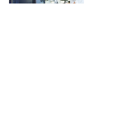
在国内的患者，怎样享受这样的读片服务呢？
最最基本的就是，读片医生需要看得到清晰的影
像数据。这不是传统意义上的【片子】，而是在
电脑上或手机上可以看得到的影像数据，因着疫
情影响，很多医院的检查结果都可以通过网络下
载到自己的手机和电脑，当然，
CT
、
MR
等影像
检查的画像数据也可以通过网络看得到，读片时
我们需要的就是这样的电子数据。虽然，一个正
确的影像检查，由于会有各种拍摄方式导致影像
数据庞大，医院提供的数据可能不够全面，但隐
藏的信息量还是比胶片多很多，只要您提供得出
符合医生要求的检查影像，医生就能给出他分析
判断的结果，影像显现出来的非正常的亮色和暗
色都拥有什么意义，具体放在临床要如何对应。
由于我们的读片医生还是癌症专家，如果有病理
结果，还会帮助临床医生在治疗方案上，给与中
肯的建议。