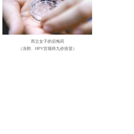
而立女子的后悔药
（冻卵、
HPV宫颈癌九价疫苗
）
不惑之年需呵护